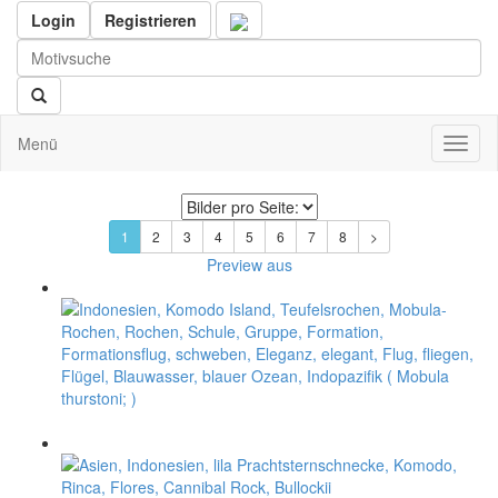
Login
Registrieren
Menü
Toggl
naviga
1
2
3
4
5
6
7
8
>
Preview aus