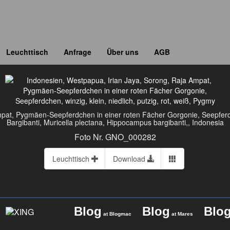
Leuchttisch
Anfrage
Über uns
AGB
at, Pygmäen-Seepferdchen in einer roten Fächer Gorgonie, Seepferdche
Bargibanti, Muricella plectana, Hippocampus bargibanti,, Indonesia
Foto Nr. GNO_000282
Leuchttisch
Download
Blog
Blog
Blo
at Blogmac
at Mares