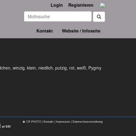
Login
Registrieren
Kontakt
Website / Infoseite
n, winzig, klein, niedlich, putzig, rot, weiß, Pygmy
� CR-PHOTO |
Kontakt
|
Impressum
|
Datenschutzverordnung
g
at SSI