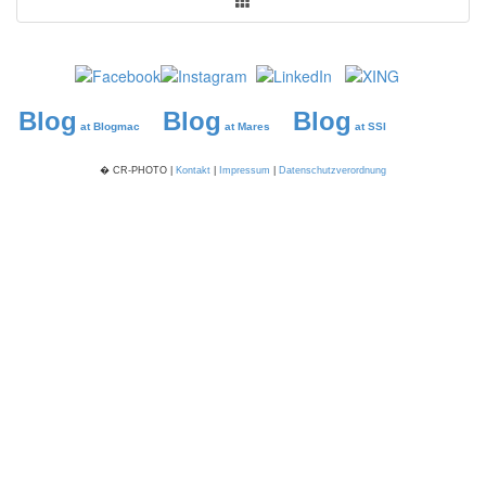
Blog
Blog
Blog
at Blogmac
at Mares
at SSI
� CR-PHOTO |
Kontakt
|
Impressum
|
Datenschutzverordnung