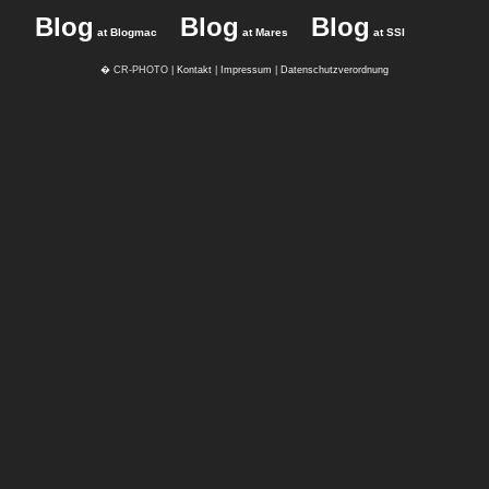
Blog
Blog
Blog
at Blogmac
at Mares
at SSI
� CR-PHOTO |
Kontakt
|
Impressum
|
Datenschutzverordnung