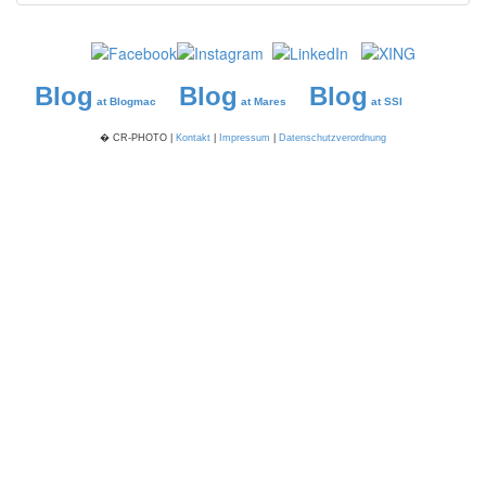
Blog
Blog
Blog
at Blogmac
at Mares
at SSI
� CR-PHOTO |
Kontakt
|
Impressum
|
Datenschutzverordnung