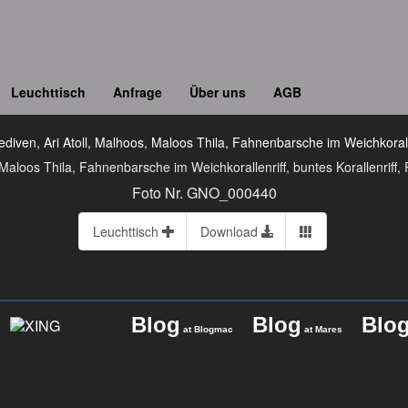
Leuchttisch
Anfrage
Über uns
AGB
Maloos Thila, Fahnenbarsche im Weichkorallenriff, buntes Korallenriff, 
Foto Nr. GNO_000440
Leuchttisch
Download
Blog
Blog
Blo
at Blogmac
at Mares