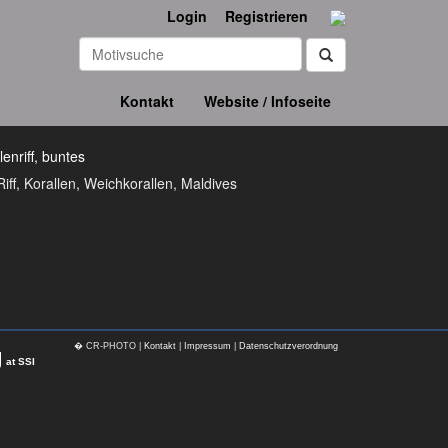
Login
Registrieren
Kontakt
Website / Infoseite
Riff, Korallen, Weichkorallen, Maldives
� CR-PHOTO |
Kontakt
|
Impressum
|
Datenschutzverordnung
g
at SSI