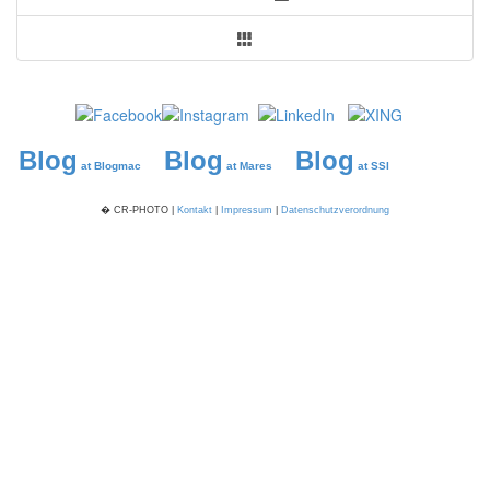
Blog
Blog
Blog
at Blogmac
at Mares
at SSI
� CR-PHOTO |
Kontakt
|
Impressum
|
Datenschutzverordnung