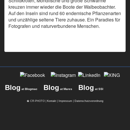
Schildkröten, Mondfische und große Schwärme
kreuzen immer wieder die Boote der Walbeobachter.
Auf den Inseln sind rund 60 endemische Pflanzenarten
und unzählige seltene Tiere zuhause. Ein Paradies für
Fotografen und naturverbundene Menschen.
>Link zu
den Bildern<
Blog
Blog
Blog
at Blogmac
at Mares
at SSI
� CR-PHOTO |
Kontakt
|
Impressum
|
Datenschutzverordnung