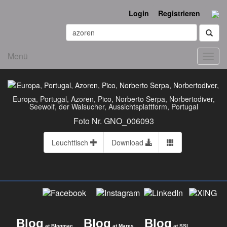
Login
Registrieren
Menü
Toggl
navig
Europa, Portugal, Azoren, Pico, Norberto Serpa, Norbertodiver,
Seewolf, der Walsucher, Aussichtsplattform, Portugal
Foto Nr. GNO_006093
Leuchttisch
Download
Blog
Blog
Blog
at Blogmac
at Mares
at SSI