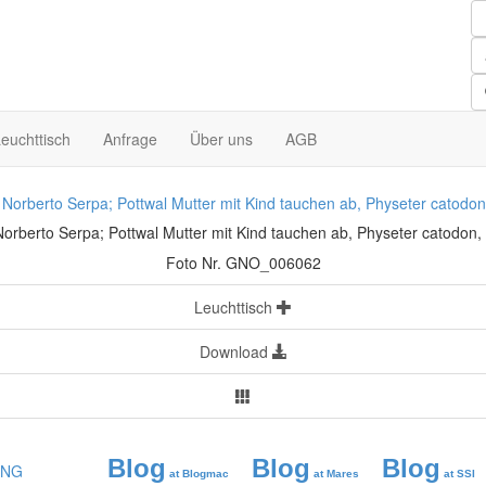
euchttisch
Anfrage
Über uns
AGB
 Norberto Serpa; Pottwal Mutter mit Kind tauchen ab, Physeter catodon
Foto Nr. GNO_006062
Leuchttisch
Download
Blog
Blog
Blog
at Blogmac
at Mares
at SSI